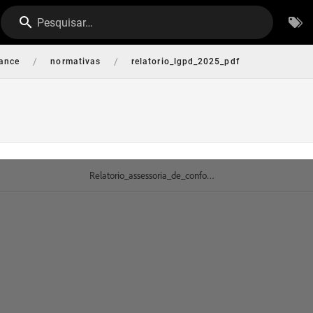
Pesquisar…
/
/
ance
normativas
relatorio_lgpd_2025_pdf